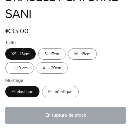
SANI
€35.00
Taille
XS - 16cm
S - 17cm
M - 18cm
L - 19 cm
XL - 20cm
Montage
Fil élastique
Fil métallique
En rupture de stock