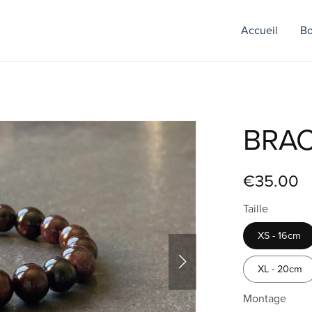
Accueil
Bo
BRAC
€35.00
Taille
XS - 16cm
XL - 20cm
Montage