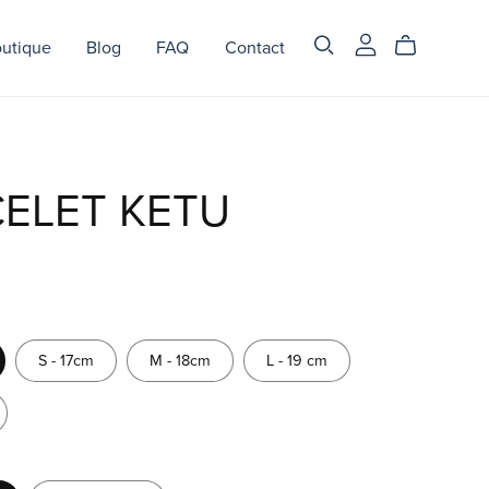
utique
Blog
FAQ
Contact
ELET KETU
S - 17cm
M - 18cm
L - 19 cm