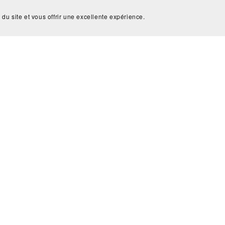
 du site et vous offrir une excellente expérience.
Ces produits pourraient aussi vous plair
RACELET SATURNE SANI
BRACELET LUNE CHAN