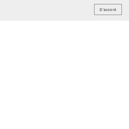
D'accord
e
DRA
BRACELET JUPITER GURU